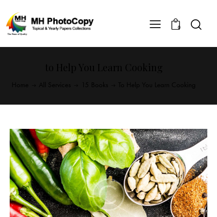
0
to Help You Learn Cooking
Home
All Services
15 Books
To Help You Learn Cooking